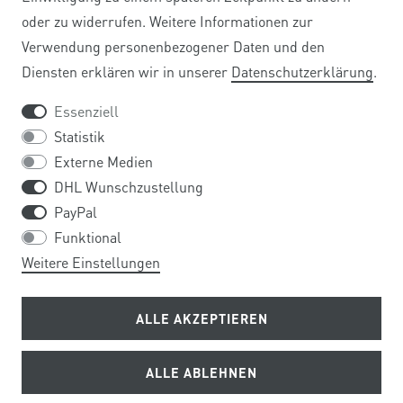
SERVICE
oder zu widerrufen. Weitere Informationen zur
Verwendung personenbezogener Daten und den
ZAHLUNG UND VERSAND
Diensten erklären wir in unserer
Daten­schutz­erklärung
.
HÄUFIG GESTELLTE FRAGEN
Essenziell
Statistik
REGISTRIERUNG FIRMENKUNDEN
Externe Medien
DHL Wunschzustellung
BARRIEREFREIHEIT
PayPal
Funktional
UNTERNEHMEN
Weitere Einstellungen
ÜBER UNS
ALLE AKZEPTIEREN
KONTAKT
ALLE ABLEHNEN