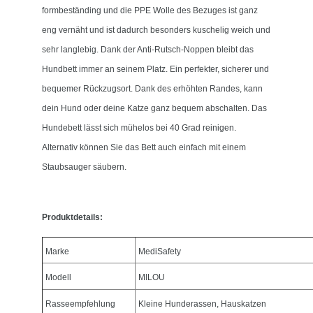
formbeständing und die PPE Wolle des Bezuges ist ganz
eng vernäht und ist dadurch besonders kuschelig weich und
sehr langlebig.
Dank der Anti-Rutsch-Noppen bleibt das
Hundbett immer an seinem Platz. Ein perfekter, sicherer und
bequemer Rückzugsort. D
ank des erhöhten Randes, kann
dein Hund oder deine Katze ganz bequem abschalten.
Das
Hundebett lässt sich mühelos bei 40 Grad reinigen.
Alternativ können Sie das Bett auch einfach mit einem
Staubsauger säubern.
Produktdetails:
Marke
MediSafety
Modell
MILOU
Rasseempfehlung
Kleine Hunderassen, Hauskatzen