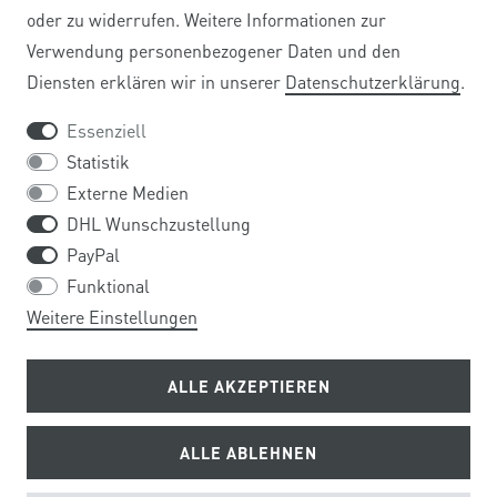
oder zu widerrufen. Weitere Informationen zur
Verwendung personenbezogener Daten und den
ZAHLUNG UND VERSAND
Diensten erklären wir in unserer
Daten­schutz­erklärung
.
HÄUFIG GESTELLTE FRAGEN
Essenziell
Statistik
REGISTRIERUNG FIRMENKUNDEN
Externe Medien
DHL Wunschzustellung
BARRIEREFREIHEIT
PayPal
Funktional
UNTERNEHMEN
Weitere Einstellungen
ÜBER UNS
ALLE AKZEPTIEREN
KONTAKT
ALLE ABLEHNEN