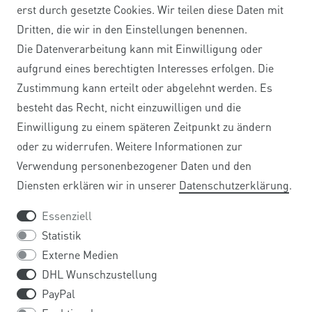
erst durch gesetzte Cookies. Wir teilen diese Daten mit
Dritten, die wir in den Einstellungen benennen.
Kontakt
Die Datenverarbeitung kann mit Einwilligung oder
VERTRAG WIDERRUFEN
aufgrund eines berechtigten Interesses erfolgen. Die
Zustimmung kann erteilt oder abgelehnt werden. Es
besteht das Recht, nicht einzuwilligen und die
Einwilligung zu einem späteren Zeitpunkt zu ändern
SERVICE
oder zu widerrufen. Weitere Informationen zur
Verwendung personenbezogener Daten und den
ZAHLUNG UND VERSAND
Diensten erklären wir in unserer
Daten­schutz­erklärung
.
HÄUFIG GESTELLTE FRAGEN
Essenziell
Statistik
REGISTRIERUNG FIRMENKUNDEN
Externe Medien
DHL Wunschzustellung
BARRIEREFREIHEIT
PayPal